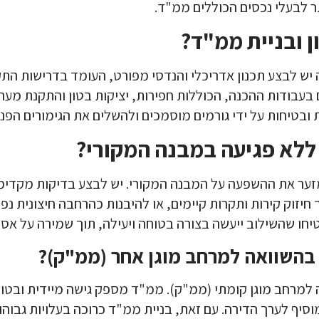
תר לבעלי נכסים הכוללים ממ"ד.
 ובניית ממ"ד?
 יש לבצע תכנון אדריכלי והנדסי מפורט, העומד בדרישות התק
עבודות ההכנה, הכוללות חפירות, יציקות בטון והתקנת מערכו
ובטיחות על ידי גורמים מוסמכים ולהשלים את הגימורים הפנימ
 ללא פגיעה במבנה המקורי?
 למזער את ההשפעה על המבנה המקורי. יש לבצע בדיקות מקד
חיזוק קירות ותקרות קיימים, או להיבנות כהרחבה חיצונית נפ
יחו שהשילוב ייעשה בצורה בטוחה ויעילה, תוך שמירה על אסת
 בהשוואה למרחב מוגן אחר (ממ"ק)?
ה למרחב מוגן קומתי (ממ"ק). ממ"ד מספק גישה מיידית ובטו
וסיף לערך הדירה. עם זאת, בניית ממ"ד כרוכה בעלויות גבוהו