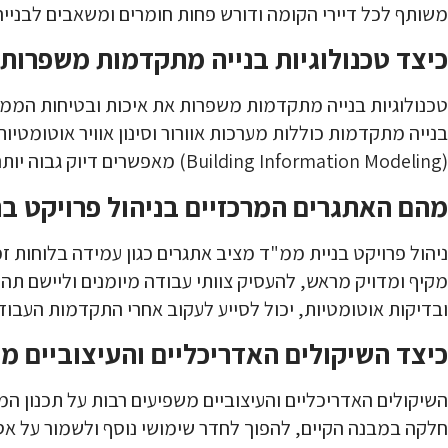
משותף לכל דיירי הקומה ודורש פחות חומרים ומשאבים לבניי
כיצד טכנולוגיות בנייה מתקדמות משפרות
טכנולוגיות בנייה מתקדמות משפרות את איכות ובטיחות הממ"די
(Building Information Modeling) מאפשרים דיוק גבוה יותר בתכנון וביצוע, מה שמקטין את הסיכון לטעויות ומבטיח שהמבנה יעמוד בכל התקנים המחמירים.
מהם האתגרים המרכזיים בניהול פרויקט בנ
ניהול פרויקט בניית ממ"ד מציב אתגרים כגון עמידה בלוחות ז
מקיף ומדויק מראש, להעסיק צוותי עבודה מיומנים וליישם תהל
ובדיקות אוטומטיות, יכול לסייע לעקוב אחרי התקדמות העבודה
כיצד השיקולים האדריכליים והעיצוביים מ
השיקולים האדריכליים והעיצוביים משפיעים רבות על תכנון 
חלקה במבנה הקיים, להפוך לחדר שימושי נוסף ולשמור על אסתט