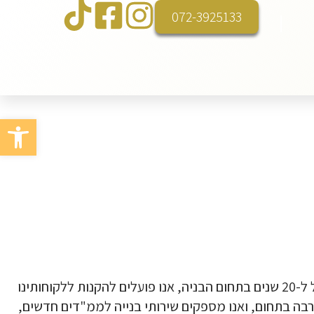
072-3925133
פתח סרגל
ב"שי שלח פיקוח וניהול בניה", אנו מבינים את החשיבות העצומה של בניית ממ"ד איכותי ומאובטח בביתך. עם ניסיון של מעל ל-20 שנים בתחום הבניה, אנו פועלים להקנות ללקוחותינו
רבה בתחום, ואנו מספקים שירותי בנייה לממ"דים חדשים,