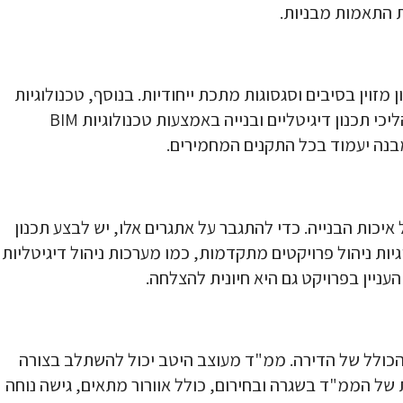
ת התאמות מבניות.
וין בסיבים וסגסוגות מתכת ייחודיות. בנוסף, טכנולוגיות
בנייה מתקדמות כוללות מערכות אוורור וסינון אוויר אוטומטיות, חיישנים לניטור רעידות ואמצעי בקרה על לחצים פנימיים. תהליכי תכנון דיגיטליים ובנייה באמצעות טכנולוגיות BIM
יכות הבנייה. כדי להתגבר על אתגרים אלו, יש לבצע תכנון
יות ניהול פרויקטים מתקדמות, כמו מערכות ניהול דיגיטליות
ניין בפרויקט גם היא חיונית להצלחה.
 הכולל של הדירה. ממ"ד מעוצב היטב יכול להשתלב בצורה
 של הממ"ד בשגרה ובחירום, כולל אוורור מתאים, גישה נוחה