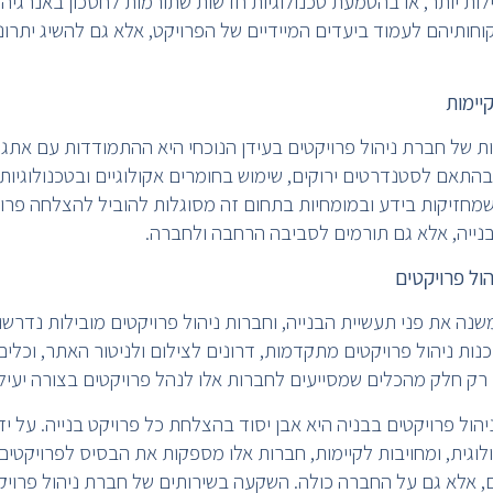
ילות יותר, או בהטמעת טכנולוגיות חדשות שתורמות לחסכון באנרגיה 
חותיהם לעמוד ביעדים המיידיים של הפרויקט, אלא גם להשיג יתרונו
יימות
 של חברת ניהול פרויקטים בעידן הנוכחי היא ההתמודדות עם אתגרי
 בהתאם לסטנדרטים ירוקים, שימוש בחומרים אקולוגיים ובטכנולוגיות
 שמחזיקות בידע ובמומחיות בתחום זה מסוגלות להוביל להצלחה פרו
בנייה, אלא גם תורמים לסביבה הרחבה ולחברה.
ול פרויקטים
נה את פני תעשיית הבנייה, וחברות ניהול פרויקטים מובילות נדרשו
כנות ניהול פרויקטים מתקדמות, דרונים לצילום ולניטור האתר, וכלים
 רק חלק מהכלים שמסייעים לחברות אלו לנהל פרויקטים בצורה יעילה
הול פרויקטים בבניה היא אבן יסוד בהצלחת כל פרויקט בנייה. על יד
לוגית, ומחויבות לקיימות, חברות אלו מספקות את הבסיס לפרויקטי
 אלא גם על החברה כולה. השקעה בשירותים של חברת ניהול פרויקט