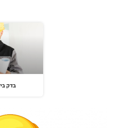
בדק בי