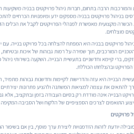
 והמורכבות הרבה בתחום, חברות ניהול פרויקטים בבניה משקיעות 
רסים בניהול פרויקטים בבניה מספקים ידע ומיומנויות הכרחיים להת
. הכשרה מקצועית מאפשרת למנהלי הפרויקטים לקבל את הכלים הדר
טים מוצלחים.
יהול פרויקטים בבניה היא המפתח להצלחה בכל פרויקט בנייה. עם 
טכניים המורכבים, תוך שמירה על רמות גבוהות של איכות ובטיחות, 
ים, ברי קיימא וחדשניים בתעשיית הבנייה. השקעה בשירותי ניהול פ
הפרויקט ובהצלחתו הכוללת.
יית הבנייה היא עזה והדרישות לקיימות וחדשנות גבוהות מתמיד, ח
 להתאים את עצמה למציאות המשתנה ולהציע פתרונות יצירתיים ו
ויקט הבנייה אינה מודדת רק בסיום העבודה בזמן ובתקציב, אלא גם
ביצוע התואמים לצרכים הספציפיים של הלקוח ושל הסביבה המקיפה א
ל פרויקטים
ובילה יודעת לזהות הזדמנויות ליצירת ערך מוסף, בין אם בשיפור הת