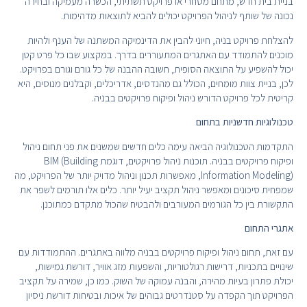
בניית בית חדש, מתחם מסחרי או פרויקט תשתיתי, הכשרה מעמיקה ובחירה
נכונה של שותף לניהול הפרויקט יכולים להביא לתוצאות מדהימות.
להצלחת פרויקט בניה, חיוני להבין את הדינמיקה המשתנה של הענף ולהיות
מוכנים להתמודד עם האתגרים המתעוררים בדרך. במקצוע שבו כל פרט קטן
יכול להשפיע על התוצאה הסופית, חשובה ההבנה של כל גורם וגורם בפרויקט.
לכן, בניית צוות מומחים, הכולל גם מהנדסים, אדריכלים, וקבלנים מנוסים, היא
קריטית לכל פרויקט הדורש ניהול ופיקוח פרויקטים בבניה.
טכנולוגיות חדשניות בתחום
התקדמות הטכנולוגיה הביאה עימה כלים חדשים שמשנים את פני תחום ניהול
ופיקוח פרויקטים בבניה. תוכנות ניהול פרויקטים, דוגמת BIM (Building
Information Modeling), מאפשרות תכנון וניהול מדויק יותר של הפרויקט, מה
שמפחית סיכונים ומאפשר ניהול תקציב יעיל יותר. כלים אלו תורמים לשפר את
התקשורת בין כל הגורמים המעורבים ולהבטיח שהכול מתקדם כמתוכנן.
אתגרי התחום
עם זאת, תחום ניהול ופיקוח פרויקטים בבניה מלווה באתגרים. ההתמודדות עם
שינויים בתכניות, דרישות רגולטוריות, והשפעות מזג אוויר, דורשת גמישות,
יכולת פתרון בעיות מהירה, והבנה עמוקה של השוק. כמו כן, שמירה על תקציב
הפרויקט תוך הקפדה על סטנדרטים גבוהים של איכות ובטיחות דורשת ניסיון