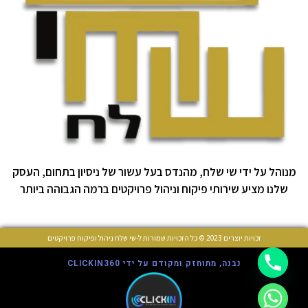
מנוהל על ידי שי שלח, מהנדס בעל עשור של ניסיון בתחום, העסק
שלנו מציע שירותי פיקוח וניהול פרויקטים ברמה הגבוהה ביותר
זכויות יוצרים 2023 © כל הזכויות שמורות ל-שי שלח ניהול ופיקוח פרויקטים
נבנה, מתוחזק ומקודם על ידי CLICKIN360