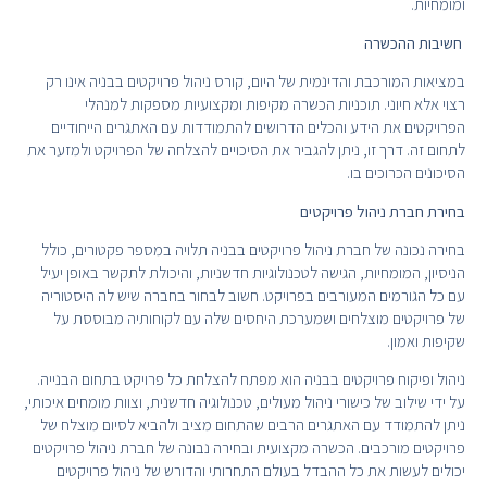
ומומחיות.
חשיבות ההכשרה
במציאות המורכבת והדינמית של היום, קורס ניהול פרויקטים בבניה אינו רק
רצוי אלא חיוני. תוכניות הכשרה מקיפות ומקצועיות מספקות למנהלי
הפרויקטים את הידע והכלים הדרושים להתמודדות עם האתגרים הייחודיים
לתחום זה. דרך זו, ניתן להגביר את הסיכויים להצלחה של הפרויקט ולמזער את
הסיכונים הכרוכים בו.
בחירת חברת ניהול פרויקטים
בחירה נכונה של חברת ניהול פרויקטים בבניה תלויה במספר פקטורים, כולל
הניסיון, המומחיות, הגישה לטכנולוגיות חדשניות, והיכולת לתקשר באופן יעיל
עם כל הגורמים המעורבים בפרויקט. חשוב לבחור בחברה שיש לה היסטוריה
של פרויקטים מוצלחים ושמערכת היחסים שלה עם לקוחותיה מבוססת על
שקיפות ואמון.
ניהול ופיקוח פרויקטים בבניה הוא מפתח להצלחת כל פרויקט בתחום הבנייה.
על ידי שילוב של כישורי ניהול מעולים, טכנולוגיה חדשנית, וצוות מומחים איכותי,
ניתן להתמודד עם האתגרים הרבים שהתחום מציב ולהביא לסיום מוצלח של
פרויקטים מורכבים. הכשרה מקצועית ובחירה נבונה של חברת ניהול פרויקטים
יכולים לעשות את כל ההבדל בעולם התחרותי והדורש של ניהול פרויקטים