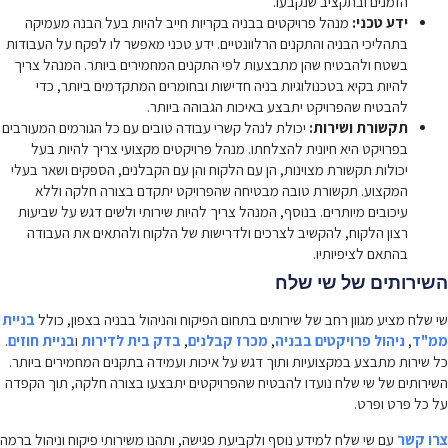
הזמנים ובתקציב שנקבעו.
ידע טכני:
מנהל פרויקטים בבניה בקריות חייב להיות בעל הבנה מעמיקה
בתהליכי הבניה והתקנים הרלוונטיים. ידע טכני מאפשר לו לפקח על העבודות
בשטח ולהבטיח שהן מתבצעות לפי התקנים המחמירים ביותר. המנהל צריך
להיות בקיא בטכנולוגיות בניה חדישות ובחומרים המתקדמים ביותר, כדי
להבטיח שהפרויקט יתבצע באיכות הגבוהה ביותר.
תקשורת ושירות:
יכולת לנהל קשרי עבודה טובים עם כל הגורמים המעורבים
בפרויקט היא חיונית להצלחתו. מנהל פרויקטים מקצועי צריך להיות בעל
יכולות תקשורת מצוינות, הן עם הלקוח והן עם הקבלנים, הספקים ושאר בעלי
המקצוע. תקשורת טובה מבטיחה שהפרויקט יתקדם בצורה חלקה וללא
עיכובים מיותרים. בנוסף, המנהל צריך להיות שירותי ולשים דגש על שביעות
רצון הלקוח, להקשיב לצרכים ולדרישות של הלקוח ולהתאים את העבודה
בהתאם לציפיותיו.
השירותים של שי שלח
שי שלח מציע מגוון רחב של שירותים בתחום הפיקוח והניהול בבניה בצפון, כולל
בניית
ממ"ד
,
ניהול פרויקטים בבניה
,
מכרז קבלנים
,
בדק בית לדירות
ו
בניית חוזים
.
כל שירות מתבצע במקצועיות ותוך דגש על איכות ועמידה בתקנים המחמירים ביותר.
השירותים של שי שלח נועדו להבטיח שהפרויקטים יתבצעו בצורה חלקה, תוך הקפדה
על כל פרט ופרט.
צרו קשר
עם שי שלח למידע נוסף ולקביעת פגישה, ותהנו משירותי פיקוח וניהול ברמה